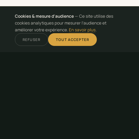
Cookies & mesure d’audience
— Ce site utilise des
cookies analytiques pour mesurer l’audience et
améliorer votre expérience.
En savoir plus
.
REFUSER
TOUT ACCEPTER
— DERNIÈRE MISE À JOUR : 26 MAI 2026
Conformément au Règlement Général sur la Protection
des Données (RGPD) — Règlement UE 2016/679 — et à la loi
Informatique et Libertés, nous vous informons de la
manière dont vos données personnelles sont traitées.